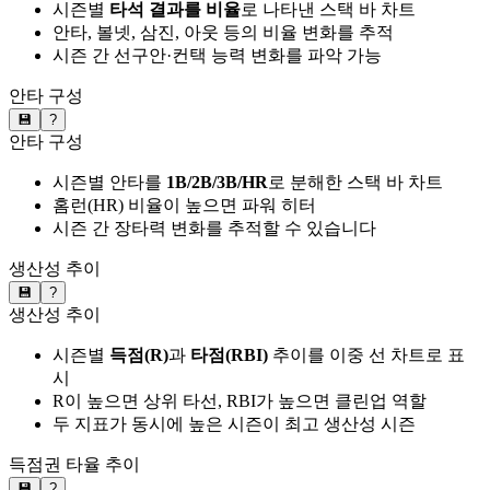
시즌별
타석 결과를 비율
로 나타낸 스택 바 차트
안타, 볼넷, 삼진, 아웃 등의 비율 변화를 추적
시즌 간 선구안·컨택 능력 변화를 파악 가능
안타 구성
💾
?
안타 구성
시즌별 안타를
1B/2B/3B/HR
로 분해한 스택 바 차트
홈런(HR) 비율이 높으면 파워 히터
시즌 간 장타력 변화를 추적할 수 있습니다
생산성 추이
💾
?
생산성 추이
시즌별
득점(R)
과
타점(RBI)
추이를 이중 선 차트로 표
시
R이 높으면 상위 타선, RBI가 높으면 클린업 역할
두 지표가 동시에 높은 시즌이 최고 생산성 시즌
득점권 타율 추이
💾
?