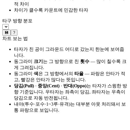
적 차이
차이가 클수록 카운트에 민감한 타자
타구 방향 분포
💾
?
차트 보는 법
타자가 친 공이 그라운드 어디로 갔는지 한눈에 보여줍
니다.
동그라미
크기
는 그 방향으로 친
횟수
— 많이 칠수록 크
게 그려집니다.
동그라미
색
은 그 방향에서의
타율
— 파랑은 안타가 적
고, 빨강은 안타가 많다는 뜻입니다.
당김(Pull)
·
중앙(Cent)
·
반대(Oppo)
는 타자가 스윙한 방
향 기준입니다. 우타자는 좌측이 당김, 좌타자는 우측이
당김으로 자동 반전됩니다.
내야(투수·포수·1~3루·유격)는 대부분 아웃 처리돼서 보
통 파랑으로 보입니다.