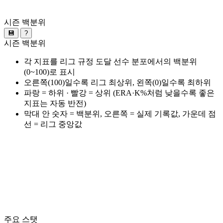
시즌 백분위
💾
?
시즌 백분위
각 지표를 리그 규정 도달 선수 분포에서의 백분위
(0~100)로 표시
오른쪽(100)일수록 리그 최상위, 왼쪽(0)일수록 최하위
파랑 = 하위 · 빨강 = 상위 (ERA·K%처럼 낮을수록 좋은
지표는 자동 반전)
막대 안 숫자 = 백분위, 오른쪽 = 실제 기록값, 가운데 점
선 = 리그 중앙값
주요 스탯