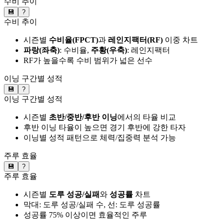
수비 추이
💾
?
수비 추이
시즌별
수비율(FPCT)
과
레인지팩터(RF)
이중 차트
파랑(좌축)
: 수비율,
주황(우축)
: 레인지팩터
RF가 높을수록 수비 범위가 넓은 선수
이닝 구간별 성적
💾
?
이닝 구간별 성적
시즌별
초반/중반/후반 이닝
에서의 타율 비교
후반 이닝 타율이 높으면 경기 후반에 강한 타자
이닝별 성적 패턴으로 체력/집중력 분석 가능
주루 효율
💾
?
주루 효율
시즌별
도루 성공/실패
와
성공률
차트
막대: 도루 성공/실패 수, 선: 도루 성공률
성공률 75% 이상이면 효율적인 주루