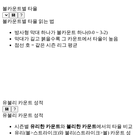
볼카운트별 타율
💾
?
볼카운트별 타율 읽는 법
방사형 막대 하나가 볼카운트 하나(0-0 ~ 3-2)
막대가 길고 붉을수록 그 카운트에서 타율이 높음
점선 호 = 같은 시즌 리그 평균
유불리 카운트 성적
💾
?
유불리 카운트 성적
시즌별
유리한 카운트
와
불리한 카운트
에서의 타율 비교
유리(볼>스트라이크)와 불리(스트라이크>볼) 카운트 성