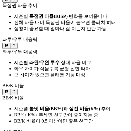
득점권 타율 추이
시즌별
득점권 타율(RISP)
변화를 보여줍니다
전체 타율 대비 득점권 타율이 높으면 클러치 히터
상황이 중요할 때 얼마나 잘 치는지 판단 가능
좌투/우투 대응력
💾
?
좌투/우투 대응력
시즌별
좌완/우완 투수
상대 타율 비교
좌우 차이가 작을수록 균형 잡힌 타자
큰 차이가 있으면 플래툰 기용 대상
BB/K 비율
💾
?
BB/K 비율
시즌별
볼넷 비율(BB%)
과
삼진 비율(K%)
추이
BB%↑ K%↓ 추세면 선구안이 좋아지는 중
BB/K 비율이 0.5 이상이면 좋은 선구안