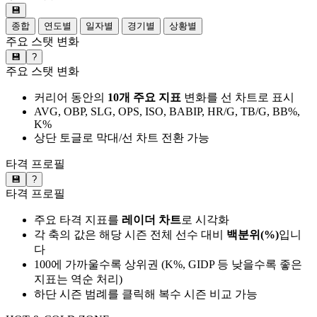
💾
종합
연도별
일자별
경기별
상황별
주요 스탯 변화
💾
?
주요 스탯 변화
커리어 동안의
10개 주요 지표
변화를 선 차트로 표시
AVG, OBP, SLG, OPS, ISO, BABIP, HR/G, TB/G, BB%,
K%
상단 토글로 막대/선 차트 전환 가능
타격 프로필
💾
?
타격 프로필
주요 타격 지표를
레이더 차트
로 시각화
각 축의 값은 해당 시즌 전체 선수 대비
백분위(%)
입니
다
100에 가까울수록 상위권 (K%, GIDP 등 낮을수록 좋은
지표는 역순 처리)
하단 시즌 범례를 클릭해 복수 시즌 비교 가능