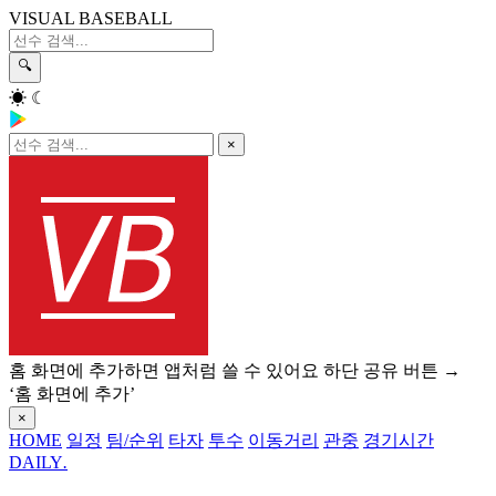
VISUAL BASEBALL
🔍
☀
☾
×
홈 화면에 추가하면 앱처럼 쓸 수 있어요
하단 공유 버튼 →
‘홈 화면에 추가’
×
HOME
일정
팀/순위
타자
투수
이동거리
관중
경기시간
DAILY
.