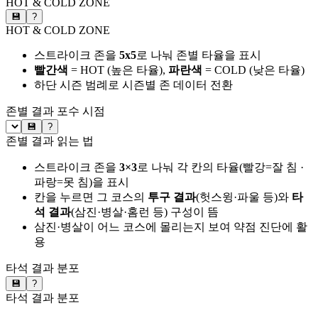
HOT & COLD ZONE
💾
?
HOT & COLD ZONE
스트라이크 존을
5x5
로 나눠 존별 타율을 표시
빨간색
= HOT (높은 타율),
파란색
= COLD (낮은 타율)
하단 시즌 범례로 시즌별 존 데이터 전환
존별 결과
포수 시점
💾
?
존별 결과 읽는 법
스트라이크 존을
3×3
로 나눠 각 칸의 타율(빨강=잘 침 ·
파랑=못 침)을 표시
칸을 누르면 그 코스의
투구 결과
(헛스윙·파울 등)와
타
석 결과
(삼진·병살·홈런 등) 구성이 뜸
삼진·병살이 어느 코스에 몰리는지 보여 약점 진단에 활
용
타석 결과 분포
💾
?
타석 결과 분포