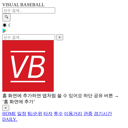
VISUAL BASEBALL
🔍
☀
☾
×
홈 화면에 추가하면 앱처럼 쓸 수 있어요
하단 공유 버튼 →
‘홈 화면에 추가’
×
HOME
일정
팀/순위
타자
투수
이동거리
관중
경기시간
DAILY
.