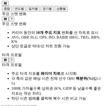
💾
종합
연도별
일자별
경기별
상황별
주요 스탯 변화
💾
?
주요 스탯 변화
커리어 동안의
10개 주요 지표
변화를 선 차트로 표시
AVG, OBP, SLG, OPS, ISO, BABIP, HR/G, TB/G, BB%,
K%
상단 토글로 막대/선 차트 전환 가능
타격 프로필
💾
?
타격 프로필
주요 타격 지표를
레이더 차트
로 시각화
각 축의 값은 해당 시즌 전체 선수 대비
백분위(%)
입니
다
100에 가까울수록 상위권 (K%, GIDP 등 낮을수록 좋은
지표는 역순 처리)
하단 시즌 범례를 클릭해 복수 시즌 비교 가능