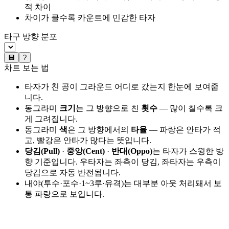
적 차이
차이가 클수록 카운트에 민감한 타자
타구 방향 분포
💾
?
차트 보는 법
타자가 친 공이 그라운드 어디로 갔는지 한눈에 보여줍
니다.
동그라미
크기
는 그 방향으로 친
횟수
— 많이 칠수록 크
게 그려집니다.
동그라미
색
은 그 방향에서의
타율
— 파랑은 안타가 적
고, 빨강은 안타가 많다는 뜻입니다.
당김(Pull)
·
중앙(Cent)
·
반대(Oppo)
는 타자가 스윙한 방
향 기준입니다. 우타자는 좌측이 당김, 좌타자는 우측이
당김으로 자동 반전됩니다.
내야(투수·포수·1~3루·유격)는 대부분 아웃 처리돼서 보
통 파랑으로 보입니다.