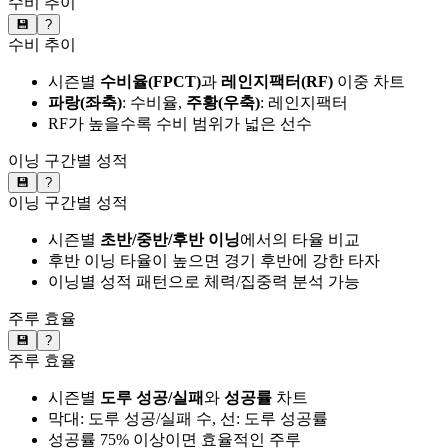
수비 추이
💾
?
수비 추이
시즌별
수비율(FPCT)
과
레인지팩터(RF)
이중 차트
파랑(좌축)
: 수비율,
주황(우축)
: 레인지팩터
RF가 높을수록 수비 범위가 넓은 선수
이닝 구간별 성적
💾
?
이닝 구간별 성적
시즌별
초반/중반/후반 이닝
에서의 타율 비교
후반 이닝 타율이 높으면 경기 후반에 강한 타자
이닝별 성적 패턴으로 체력/집중력 분석 가능
주루 효율
💾
?
주루 효율
시즌별
도루 성공/실패
와
성공률
차트
막대: 도루 성공/실패 수, 선: 도루 성공률
성공률 75% 이상이면 효율적인 주루