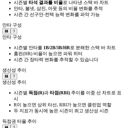
시즌별
타석 결과를 비율
로 나타낸 스택 바 차트
안타, 볼넷, 삼진, 아웃 등의 비율 변화를 추적
시즌 간 선구안·컨택 능력 변화를 파악 가능
안타 구성
💾
?
안타 구성
시즌별 안타를
1B/2B/3B/HR
로 분해한 스택 바 차트
홈런(HR) 비율이 높으면 파워 히터
시즌 간 장타력 변화를 추적할 수 있습니다
생산성 추이
💾
?
생산성 추이
시즌별
득점(R)
과
타점(RBI)
추이를 이중 선 차트로 표
시
R이 높으면 상위 타선, RBI가 높으면 클린업 역할
두 지표가 동시에 높은 시즌이 최고 생산성 시즌
득점권 타율 추이
💾
?