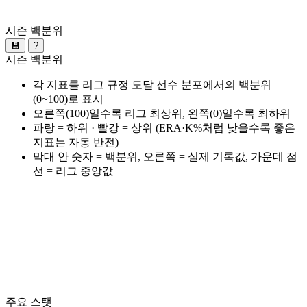
시즌 백분위
💾
?
시즌 백분위
각 지표를 리그 규정 도달 선수 분포에서의 백분위
(0~100)로 표시
오른쪽(100)일수록 리그 최상위, 왼쪽(0)일수록 최하위
파랑 = 하위 · 빨강 = 상위 (ERA·K%처럼 낮을수록 좋은
지표는 자동 반전)
막대 안 숫자 = 백분위, 오른쪽 = 실제 기록값, 가운데 점
선 = 리그 중앙값
주요 스탯