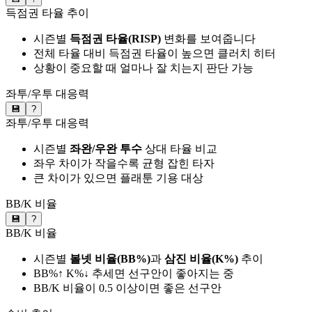
득점권 타율 추이
시즌별
득점권 타율(RISP)
변화를 보여줍니다
전체 타율 대비 득점권 타율이 높으면 클러치 히터
상황이 중요할 때 얼마나 잘 치는지 판단 가능
좌투/우투 대응력
💾
?
좌투/우투 대응력
시즌별
좌완/우완 투수
상대 타율 비교
좌우 차이가 작을수록 균형 잡힌 타자
큰 차이가 있으면 플래툰 기용 대상
BB/K 비율
💾
?
BB/K 비율
시즌별
볼넷 비율(BB%)
과
삼진 비율(K%)
추이
BB%↑ K%↓ 추세면 선구안이 좋아지는 중
BB/K 비율이 0.5 이상이면 좋은 선구안