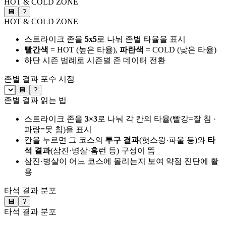
HOT & COLD ZONE
💾
?
HOT & COLD ZONE
스트라이크 존을
5x5
로 나눠 존별 타율을 표시
빨간색
= HOT (높은 타율),
파란색
= COLD (낮은 타율)
하단 시즌 범례로 시즌별 존 데이터 전환
존별 결과
포수 시점
💾
?
존별 결과 읽는 법
스트라이크 존을
3×3
로 나눠 각 칸의 타율(빨강=잘 침 ·
파랑=못 침)을 표시
칸을 누르면 그 코스의
투구 결과
(헛스윙·파울 등)와
타
석 결과
(삼진·병살·홈런 등) 구성이 뜸
삼진·병살이 어느 코스에 몰리는지 보여 약점 진단에 활
용
타석 결과 분포
💾
?
타석 결과 분포