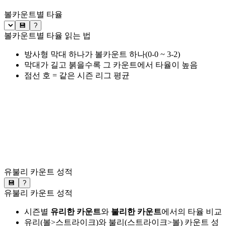
볼카운트별 타율
💾
?
볼카운트별 타율 읽는 법
방사형 막대 하나가 볼카운트 하나(0-0 ~ 3-2)
막대가 길고 붉을수록 그 카운트에서 타율이 높음
점선 호 = 같은 시즌 리그 평균
유불리 카운트 성적
💾
?
유불리 카운트 성적
시즌별
유리한 카운트
와
불리한 카운트
에서의 타율 비교
유리(볼>스트라이크)와 불리(스트라이크>볼) 카운트 성