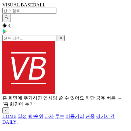
VISUAL BASEBALL
🔍
☀
☾
×
홈 화면에 추가하면 앱처럼 쓸 수 있어요
하단 공유 버튼 →
‘홈 화면에 추가’
×
HOME
일정
팀/순위
타자
투수
이동거리
관중
경기시간
DAILY
.