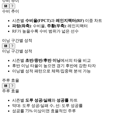
수비 추이
💾
?
수비 추이
시즌별
수비율(FPCT)
과
레인지팩터(RF)
이중 차트
파랑(좌축)
: 수비율,
주황(우축)
: 레인지팩터
RF가 높을수록 수비 범위가 넓은 선수
이닝 구간별 성적
💾
?
이닝 구간별 성적
시즌별
초반/중반/후반 이닝
에서의 타율 비교
후반 이닝 타율이 높으면 경기 후반에 강한 타자
이닝별 성적 패턴으로 체력/집중력 분석 가능
주루 효율
💾
?
주루 효율
시즌별
도루 성공/실패
와
성공률
차트
막대: 도루 성공/실패 수, 선: 도루 성공률
성공률 75% 이상이면 효율적인 주루