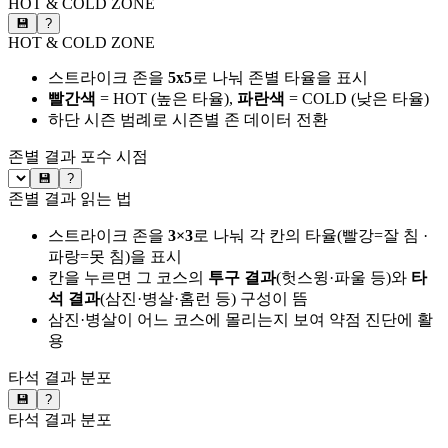
HOT & COLD ZONE
💾
?
HOT & COLD ZONE
스트라이크 존을
5x5
로 나눠 존별 타율을 표시
빨간색
= HOT (높은 타율),
파란색
= COLD (낮은 타율)
하단 시즌 범례로 시즌별 존 데이터 전환
존별 결과
포수 시점
💾
?
존별 결과 읽는 법
스트라이크 존을
3×3
로 나눠 각 칸의 타율(빨강=잘 침 ·
파랑=못 침)을 표시
칸을 누르면 그 코스의
투구 결과
(헛스윙·파울 등)와
타
석 결과
(삼진·병살·홈런 등) 구성이 뜸
삼진·병살이 어느 코스에 몰리는지 보여 약점 진단에 활
용
타석 결과 분포
💾
?
타석 결과 분포