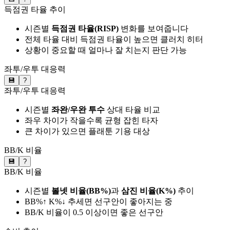
득점권 타율 추이
시즌별
득점권 타율(RISP)
변화를 보여줍니다
전체 타율 대비 득점권 타율이 높으면 클러치 히터
상황이 중요할 때 얼마나 잘 치는지 판단 가능
좌투/우투 대응력
💾
?
좌투/우투 대응력
시즌별
좌완/우완 투수
상대 타율 비교
좌우 차이가 작을수록 균형 잡힌 타자
큰 차이가 있으면 플래툰 기용 대상
BB/K 비율
💾
?
BB/K 비율
시즌별
볼넷 비율(BB%)
과
삼진 비율(K%)
추이
BB%↑ K%↓ 추세면 선구안이 좋아지는 중
BB/K 비율이 0.5 이상이면 좋은 선구안