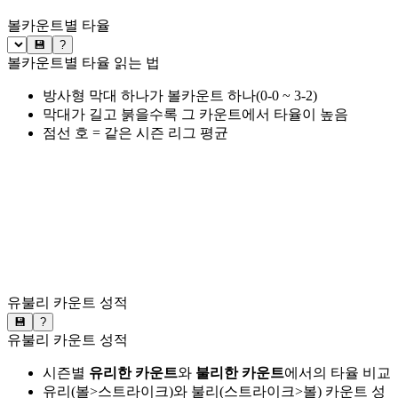
볼카운트별 타율
💾
?
볼카운트별 타율 읽는 법
방사형 막대 하나가 볼카운트 하나(0-0 ~ 3-2)
막대가 길고 붉을수록 그 카운트에서 타율이 높음
점선 호 = 같은 시즌 리그 평균
유불리 카운트 성적
💾
?
유불리 카운트 성적
시즌별
유리한 카운트
와
불리한 카운트
에서의 타율 비교
유리(볼>스트라이크)와 불리(스트라이크>볼) 카운트 성