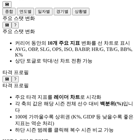
💾
종합
연도별
일자별
경기별
상황별
주요 스탯 변화
💾
?
주요 스탯 변화
커리어 동안의
10개 주요 지표
변화를 선 차트로 표시
AVG, OBP, SLG, OPS, ISO, BABIP, HR/G, TB/G, BB%,
K%
상단 토글로 막대/선 차트 전환 가능
타격 프로필
💾
?
타격 프로필
주요 타격 지표를
레이더 차트
로 시각화
각 축의 값은 해당 시즌 전체 선수 대비
백분위(%)
입니
다
100에 가까울수록 상위권 (K%, GIDP 등 낮을수록 좋은
지표는 역순 처리)
하단 시즌 범례를 클릭해 복수 시즌 비교 가능