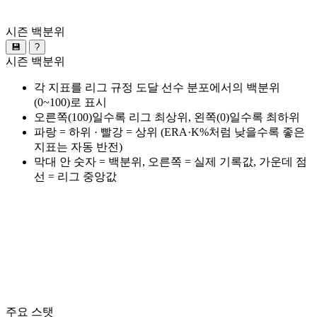
시즌 백분위
💾
?
시즌 백분위
각 지표를 리그 규정 도달 선수 분포에서의 백분위
(0~100)로 표시
오른쪽(100)일수록 리그 최상위, 왼쪽(0)일수록 최하위
파랑 = 하위 · 빨강 = 상위 (ERA·K%처럼 낮을수록 좋은
지표는 자동 반전)
막대 안 숫자 = 백분위, 오른쪽 = 실제 기록값, 가운데 점
선 = 리그 중앙값
주요 스탯