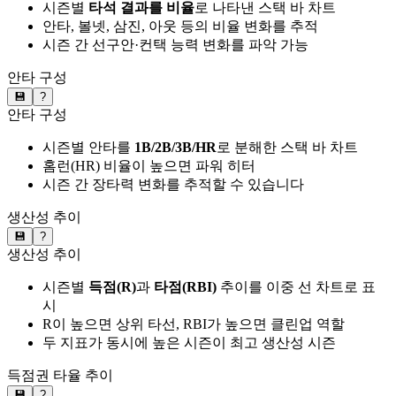
시즌별
타석 결과를 비율
로 나타낸 스택 바 차트
안타, 볼넷, 삼진, 아웃 등의 비율 변화를 추적
시즌 간 선구안·컨택 능력 변화를 파악 가능
안타 구성
💾
?
안타 구성
시즌별 안타를
1B/2B/3B/HR
로 분해한 스택 바 차트
홈런(HR) 비율이 높으면 파워 히터
시즌 간 장타력 변화를 추적할 수 있습니다
생산성 추이
💾
?
생산성 추이
시즌별
득점(R)
과
타점(RBI)
추이를 이중 선 차트로 표
시
R이 높으면 상위 타선, RBI가 높으면 클린업 역할
두 지표가 동시에 높은 시즌이 최고 생산성 시즌
득점권 타율 추이
💾
?