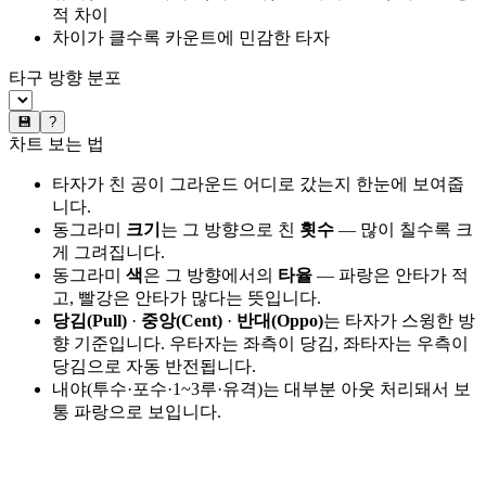
적 차이
차이가 클수록 카운트에 민감한 타자
타구 방향 분포
💾
?
차트 보는 법
타자가 친 공이 그라운드 어디로 갔는지 한눈에 보여줍
니다.
동그라미
크기
는 그 방향으로 친
횟수
— 많이 칠수록 크
게 그려집니다.
동그라미
색
은 그 방향에서의
타율
— 파랑은 안타가 적
고, 빨강은 안타가 많다는 뜻입니다.
당김(Pull)
·
중앙(Cent)
·
반대(Oppo)
는 타자가 스윙한 방
향 기준입니다. 우타자는 좌측이 당김, 좌타자는 우측이
당김으로 자동 반전됩니다.
내야(투수·포수·1~3루·유격)는 대부분 아웃 처리돼서 보
통 파랑으로 보입니다.