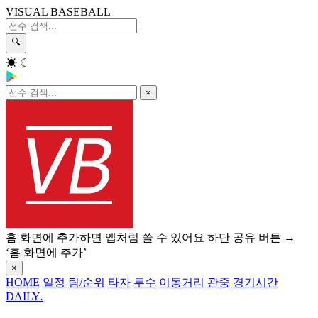
VISUAL BASEBALL
🔍
☀
☾
×
홈 화면에 추가하면 앱처럼 쓸 수 있어요
하단 공유 버튼 →
‘홈 화면에 추가’
×
HOME
일정
팀/순위
타자
투수
이동거리
관중
경기시간
DAILY
.