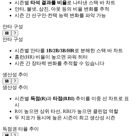
시즌별
타석 결과를 비율
로 나타낸 스택 바 차트
안타, 볼넷, 삼진, 아웃 등의 비율 변화를 추적
시즌 간 선구안·컨택 능력 변화를 파악 가능
안타 구성
💾
?
안타 구성
시즌별 안타를
1B/2B/3B/HR
로 분해한 스택 바 차트
홈런(HR) 비율이 높으면 파워 히터
시즌 간 장타력 변화를 추적할 수 있습니다
생산성 추이
💾
?
생산성 추이
시즌별
득점(R)
과
타점(RBI)
추이를 이중 선 차트로 표
시
R이 높으면 상위 타선, RBI가 높으면 클린업 역할
두 지표가 동시에 높은 시즌이 최고 생산성 시즌
득점권 타율 추이
💾
?