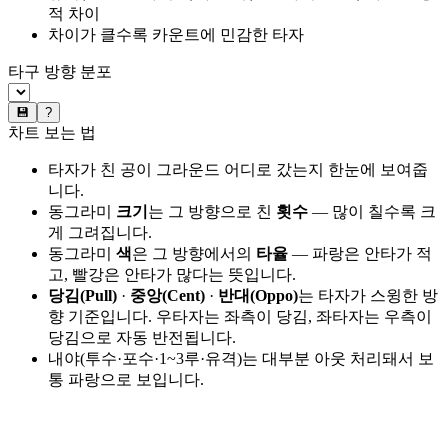
적 차이
차이가 클수록 카운트에 민감한 타자
타구 방향 분포
💾
?
차트 보는 법
타자가 친 공이 그라운드 어디로 갔는지 한눈에 보여줍
니다.
동그라미
크기
는 그 방향으로 친
횟수
— 많이 칠수록 크
게 그려집니다.
동그라미
색
은 그 방향에서의
타율
— 파랑은 안타가 적
고, 빨강은 안타가 많다는 뜻입니다.
당김(Pull)
·
중앙(Cent)
·
반대(Oppo)
는 타자가 스윙한 방
향 기준입니다. 우타자는 좌측이 당김, 좌타자는 우측이
당김으로 자동 반전됩니다.
내야(투수·포수·1~3루·유격)는 대부분 아웃 처리돼서 보
통 파랑으로 보입니다.