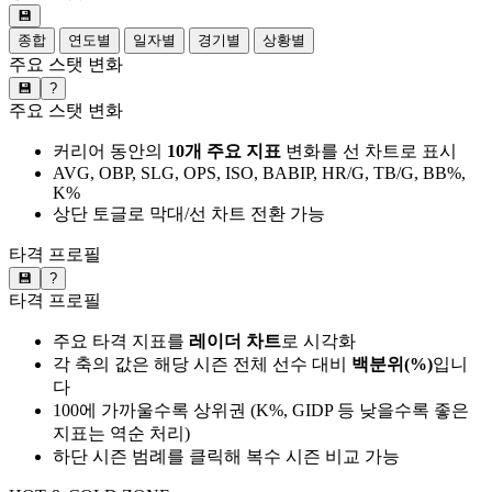
💾
종합
연도별
일자별
경기별
상황별
주요 스탯 변화
💾
?
주요 스탯 변화
커리어 동안의
10개 주요 지표
변화를 선 차트로 표시
AVG, OBP, SLG, OPS, ISO, BABIP, HR/G, TB/G, BB%,
K%
상단 토글로 막대/선 차트 전환 가능
타격 프로필
💾
?
타격 프로필
주요 타격 지표를
레이더 차트
로 시각화
각 축의 값은 해당 시즌 전체 선수 대비
백분위(%)
입니
다
100에 가까울수록 상위권 (K%, GIDP 등 낮을수록 좋은
지표는 역순 처리)
하단 시즌 범례를 클릭해 복수 시즌 비교 가능