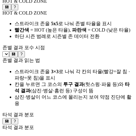
HOT & COLD ZONE
💾
?
HOT & COLD ZONE
스트라이크 존을
5x5
로 나눠 존별 타율을 표시
빨간색
= HOT (높은 타율),
파란색
= COLD (낮은 타율)
하단 시즌 범례로 시즌별 존 데이터 전환
존별 결과
포수 시점
💾
?
존별 결과 읽는 법
스트라이크 존을
3×3
로 나눠 각 칸의 타율(빨강=잘 침 ·
파랑=못 침)을 표시
칸을 누르면 그 코스의
투구 결과
(헛스윙·파울 등)와
타
석 결과
(삼진·병살·홈런 등) 구성이 뜸
삼진·병살이 어느 코스에 몰리는지 보여 약점 진단에 활
용
타석 결과 분포
💾
?
타석 결과 분포