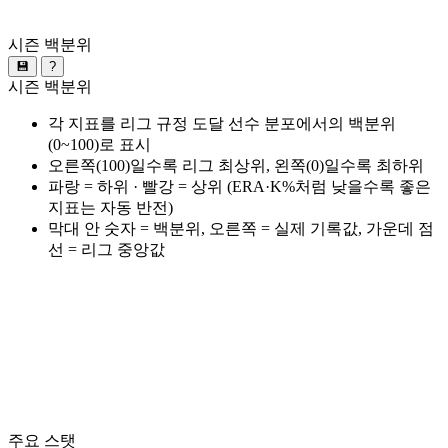
시즌 백분위
💾
?
시즌 백분위
각 지표를 리그 규정 도달 선수 분포에서의 백분위
(0~100)로 표시
오른쪽(100)일수록 리그 최상위, 왼쪽(0)일수록 최하위
파랑 = 하위 · 빨강 = 상위 (ERA·K%처럼 낮을수록 좋은
지표는 자동 반전)
막대 안 숫자 = 백분위, 오른쪽 = 실제 기록값, 가운데 점
선 = 리그 중앙값
주요 스탯