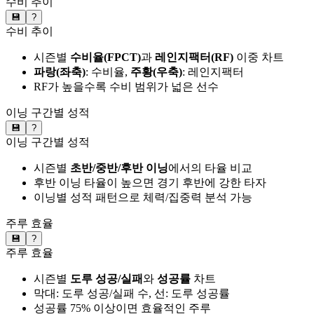
수비 추이
💾
?
수비 추이
시즌별
수비율(FPCT)
과
레인지팩터(RF)
이중 차트
파랑(좌축)
: 수비율,
주황(우축)
: 레인지팩터
RF가 높을수록 수비 범위가 넓은 선수
이닝 구간별 성적
💾
?
이닝 구간별 성적
시즌별
초반/중반/후반 이닝
에서의 타율 비교
후반 이닝 타율이 높으면 경기 후반에 강한 타자
이닝별 성적 패턴으로 체력/집중력 분석 가능
주루 효율
💾
?
주루 효율
시즌별
도루 성공/실패
와
성공률
차트
막대: 도루 성공/실패 수, 선: 도루 성공률
성공률 75% 이상이면 효율적인 주루