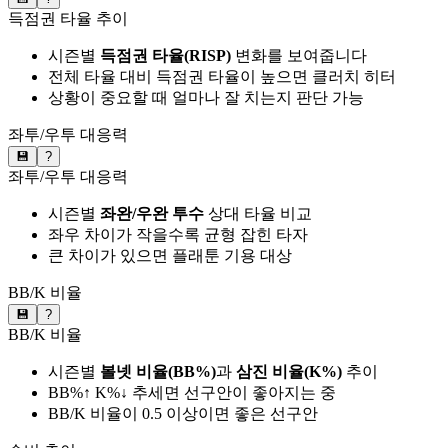
득점권 타율 추이
시즌별
득점권 타율(RISP)
변화를 보여줍니다
전체 타율 대비 득점권 타율이 높으면 클러치 히터
상황이 중요할 때 얼마나 잘 치는지 판단 가능
좌투/우투 대응력
💾
?
좌투/우투 대응력
시즌별
좌완/우완 투수
상대 타율 비교
좌우 차이가 작을수록 균형 잡힌 타자
큰 차이가 있으면 플래툰 기용 대상
BB/K 비율
💾
?
BB/K 비율
시즌별
볼넷 비율(BB%)
과
삼진 비율(K%)
추이
BB%↑ K%↓ 추세면 선구안이 좋아지는 중
BB/K 비율이 0.5 이상이면 좋은 선구안