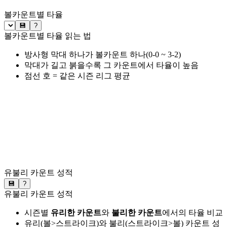
볼카운트별 타율
💾
?
볼카운트별 타율 읽는 법
방사형 막대 하나가 볼카운트 하나(0-0 ~ 3-2)
막대가 길고 붉을수록 그 카운트에서 타율이 높음
점선 호 = 같은 시즌 리그 평균
유불리 카운트 성적
💾
?
유불리 카운트 성적
시즌별
유리한 카운트
와
불리한 카운트
에서의 타율 비교
유리(볼>스트라이크)와 불리(스트라이크>볼) 카운트 성