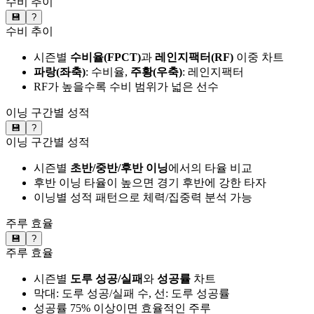
수비 추이
💾
?
수비 추이
시즌별
수비율(FPCT)
과
레인지팩터(RF)
이중 차트
파랑(좌축)
: 수비율,
주황(우축)
: 레인지팩터
RF가 높을수록 수비 범위가 넓은 선수
이닝 구간별 성적
💾
?
이닝 구간별 성적
시즌별
초반/중반/후반 이닝
에서의 타율 비교
후반 이닝 타율이 높으면 경기 후반에 강한 타자
이닝별 성적 패턴으로 체력/집중력 분석 가능
주루 효율
💾
?
주루 효율
시즌별
도루 성공/실패
와
성공률
차트
막대: 도루 성공/실패 수, 선: 도루 성공률
성공률 75% 이상이면 효율적인 주루