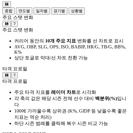
💾
종합
연도별
일자별
경기별
상황별
주요 스탯 변화
💾
?
주요 스탯 변화
커리어 동안의
10개 주요 지표
변화를 선 차트로 표시
AVG, OBP, SLG, OPS, ISO, BABIP, HR/G, TB/G, BB%,
K%
상단 토글로 막대/선 차트 전환 가능
타격 프로필
💾
?
타격 프로필
주요 타격 지표를
레이더 차트
로 시각화
각 축의 값은 해당 시즌 전체 선수 대비
백분위(%)
입니
다
100에 가까울수록 상위권 (K%, GIDP 등 낮을수록 좋은
지표는 역순 처리)
하단 시즌 범례를 클릭해 복수 시즌 비교 가능