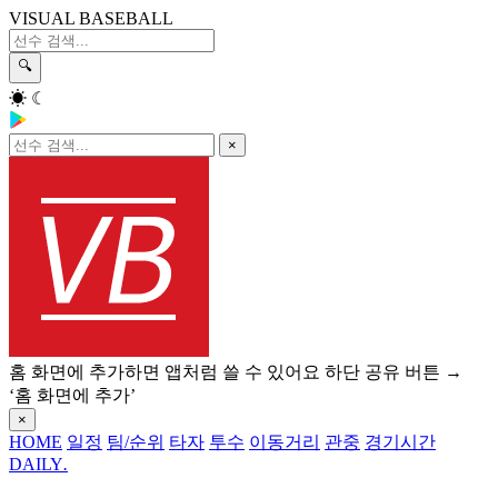
VISUAL BASEBALL
🔍
☀
☾
×
홈 화면에 추가하면 앱처럼 쓸 수 있어요
하단 공유 버튼 →
‘홈 화면에 추가’
×
HOME
일정
팀/순위
타자
투수
이동거리
관중
경기시간
DAILY
.