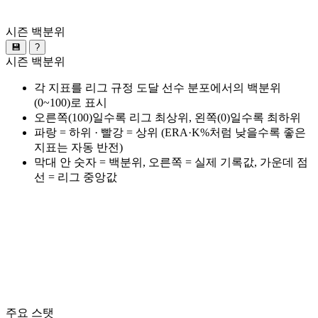
시즌 백분위
💾
?
시즌 백분위
각 지표를 리그 규정 도달 선수 분포에서의 백분위
(0~100)로 표시
오른쪽(100)일수록 리그 최상위, 왼쪽(0)일수록 최하위
파랑 = 하위 · 빨강 = 상위 (ERA·K%처럼 낮을수록 좋은
지표는 자동 반전)
막대 안 숫자 = 백분위, 오른쪽 = 실제 기록값, 가운데 점
선 = 리그 중앙값
주요 스탯