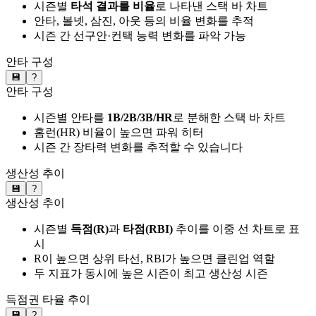
시즌별
타석 결과를 비율
로 나타낸 스택 바 차트
안타, 볼넷, 삼진, 아웃 등의 비율 변화를 추적
시즌 간 선구안·컨택 능력 변화를 파악 가능
안타 구성
💾
?
안타 구성
시즌별 안타를
1B/2B/3B/HR
로 분해한 스택 바 차트
홈런(HR) 비율이 높으면 파워 히터
시즌 간 장타력 변화를 추적할 수 있습니다
생산성 추이
💾
?
생산성 추이
시즌별
득점(R)
과
타점(RBI)
추이를 이중 선 차트로 표
시
R이 높으면 상위 타선, RBI가 높으면 클린업 역할
두 지표가 동시에 높은 시즌이 최고 생산성 시즌
득점권 타율 추이
💾
?