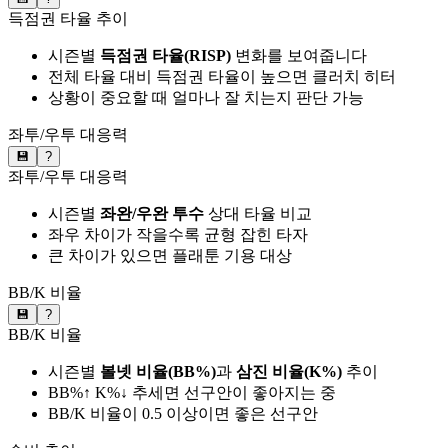
득점권 타율 추이
시즌별
득점권 타율(RISP)
변화를 보여줍니다
전체 타율 대비 득점권 타율이 높으면 클러치 히터
상황이 중요할 때 얼마나 잘 치는지 판단 가능
좌투/우투 대응력
💾
?
좌투/우투 대응력
시즌별
좌완/우완 투수
상대 타율 비교
좌우 차이가 작을수록 균형 잡힌 타자
큰 차이가 있으면 플래툰 기용 대상
BB/K 비율
💾
?
BB/K 비율
시즌별
볼넷 비율(BB%)
과
삼진 비율(K%)
추이
BB%↑ K%↓ 추세면 선구안이 좋아지는 중
BB/K 비율이 0.5 이상이면 좋은 선구안