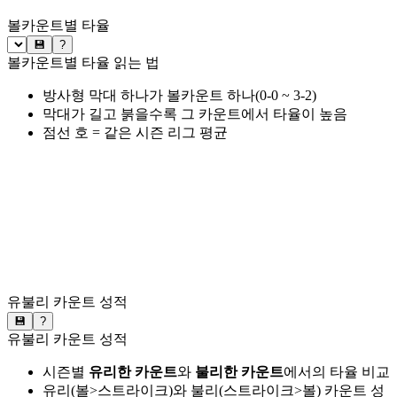
볼카운트별 타율
💾
?
볼카운트별 타율 읽는 법
방사형 막대 하나가 볼카운트 하나(0-0 ~ 3-2)
막대가 길고 붉을수록 그 카운트에서 타율이 높음
점선 호 = 같은 시즌 리그 평균
유불리 카운트 성적
💾
?
유불리 카운트 성적
시즌별
유리한 카운트
와
불리한 카운트
에서의 타율 비교
유리(볼>스트라이크)와 불리(스트라이크>볼) 카운트 성