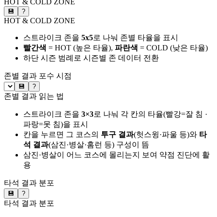
HOT & COLD ZONE
💾
?
HOT & COLD ZONE
스트라이크 존을
5x5
로 나눠 존별 타율을 표시
빨간색
= HOT (높은 타율),
파란색
= COLD (낮은 타율)
하단 시즌 범례로 시즌별 존 데이터 전환
존별 결과
포수 시점
💾
?
존별 결과 읽는 법
스트라이크 존을
3×3
로 나눠 각 칸의 타율(빨강=잘 침 ·
파랑=못 침)을 표시
칸을 누르면 그 코스의
투구 결과
(헛스윙·파울 등)와
타
석 결과
(삼진·병살·홈런 등) 구성이 뜸
삼진·병살이 어느 코스에 몰리는지 보여 약점 진단에 활
용
타석 결과 분포
💾
?
타석 결과 분포