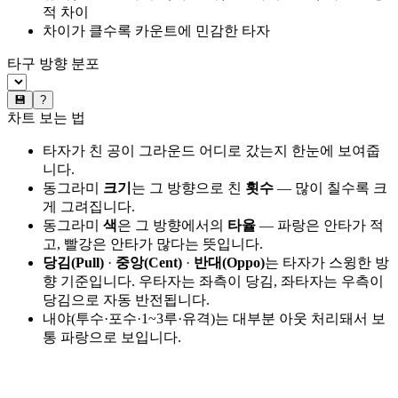
적 차이
차이가 클수록 카운트에 민감한 타자
타구 방향 분포
💾
?
차트 보는 법
타자가 친 공이 그라운드 어디로 갔는지 한눈에 보여줍
니다.
동그라미
크기
는 그 방향으로 친
횟수
— 많이 칠수록 크
게 그려집니다.
동그라미
색
은 그 방향에서의
타율
— 파랑은 안타가 적
고, 빨강은 안타가 많다는 뜻입니다.
당김(Pull)
·
중앙(Cent)
·
반대(Oppo)
는 타자가 스윙한 방
향 기준입니다. 우타자는 좌측이 당김, 좌타자는 우측이
당김으로 자동 반전됩니다.
내야(투수·포수·1~3루·유격)는 대부분 아웃 처리돼서 보
통 파랑으로 보입니다.