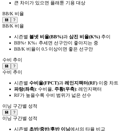
큰 차이가 있으면 플래툰 기용 대상
BB/K 비율
💾
?
BB/K 비율
시즌별
볼넷 비율(BB%)
과
삼진 비율(K%)
추이
BB%↑ K%↓ 추세면 선구안이 좋아지는 중
BB/K 비율이 0.5 이상이면 좋은 선구안
수비 추이
💾
?
수비 추이
시즌별
수비율(FPCT)
과
레인지팩터(RF)
이중 차트
파랑(좌축)
: 수비율,
주황(우축)
: 레인지팩터
RF가 높을수록 수비 범위가 넓은 선수
이닝 구간별 성적
💾
?
이닝 구간별 성적
시즌별
초반/중반/후반 이닝
에서의 타율 비교