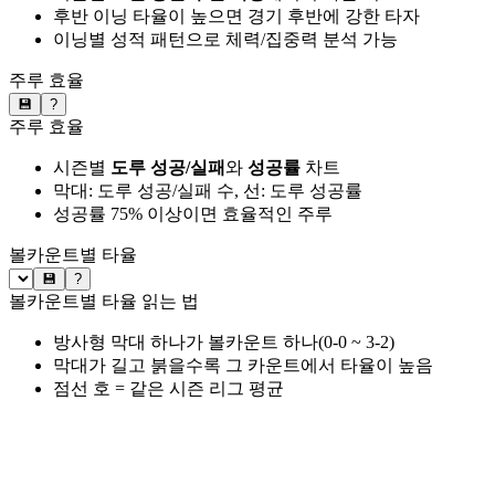
후반 이닝 타율이 높으면 경기 후반에 강한 타자
이닝별 성적 패턴으로 체력/집중력 분석 가능
주루 효율
💾
?
주루 효율
시즌별
도루 성공/실패
와
성공률
차트
막대: 도루 성공/실패 수, 선: 도루 성공률
성공률 75% 이상이면 효율적인 주루
볼카운트별 타율
💾
?
볼카운트별 타율 읽는 법
방사형 막대 하나가 볼카운트 하나(0-0 ~ 3-2)
막대가 길고 붉을수록 그 카운트에서 타율이 높음
점선 호 = 같은 시즌 리그 평균