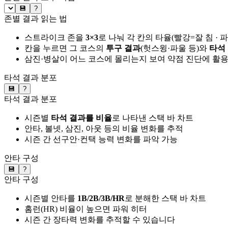
💾
?
존별 결과 읽는 법
스트라이크 존을
3×3
로 나눠 각 칸의 타율(빨강=잘 침 · 
칸을 누르면 그 코스의
투구 결과
(헛스윙·파울 등)와
타석
삼진·병살이 어느 코스에 몰리는지 보여 약점 진단에 활
타석 결과 분포
💾
?
타석 결과 분포
시즌별
타석 결과를 비율
로 나타낸 스택 바 차트
안타, 볼넷, 삼진, 아웃 등의 비율 변화를 추적
시즌 간 선구안·컨택 능력 변화를 파악 가능
안타 구성
💾
?
안타 구성
시즌별 안타를
1B/2B/3B/HR
로 분해한 스택 바 차트
홈런(HR) 비율이 높으면 파워 히터
시즌 간 장타력 변화를 추적할 수 있습니다