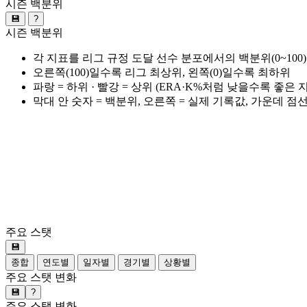
시즌 백분위
💾
?
시즌 백분위
각 지표를 리그 규정 도달 선수 분포에서의 백분위(0~100
오른쪽(100)일수록 리그 최상위, 왼쪽(0)일수록 최하위
파랑 = 하위 · 빨강 = 상위 (ERA·K%처럼 낮을수록 좋은
막대 안 숫자 = 백분위, 오른쪽 = 실제 기록값, 가운데 점
주요 스탯
💾
종합
연도별
일자별
경기별
상황별
주요 스탯 변화
💾
?
주요 스탯 변화