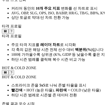
커리어 동안의
10개 주요 지표
변화를 선 차트로 표시
AVG, OBP, SLG, OPS, ISO, BABIP, HR/G, TB/G, BB%, K
상단 토글로 막대/선 차트 전환 가능
타격 프로필
💾
?
타격 프로필
주요 타격 지표를
레이더 차트
로 시각화
각 축의 값은 해당 시즌 전체 선수 대비
백분위(%)
입니다
100에 가까울수록 상위권 (K%, GIDP 등 낮을수록 좋은 
하단 시즌 범례를 클릭해 복수 시즌 비교 가능
HOT & COLD ZONE
💾
?
HOT & COLD ZONE
스트라이크 존을
5x5
로 나눠 존별 타율을 표시
빨간색
= HOT (높은 타율),
파란색
= COLD (낮은 타율)
하단 시즌 범례로 시즌별 존 데이터 전환
존별 결과
포수 시점