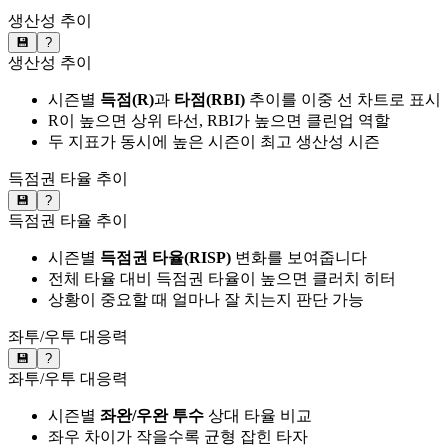
생산성 추이
💾
?
생산성 추이
시즌별
득점(R)
과
타점(RBI)
추이를 이중 선 차트로 표시
R이 높으면 상위 타선, RBI가 높으면 클린업 역할
두 지표가 동시에 높은 시즌이 최고 생산성 시즌
득점권 타율 추이
💾
?
득점권 타율 추이
시즌별
득점권 타율(RISP)
변화를 보여줍니다
전체 타율 대비 득점권 타율이 높으면 클러치 히터
상황이 중요할 때 얼마나 잘 치는지 판단 가능
좌투/우투 대응력
💾
?
좌투/우투 대응력
시즌별
좌완/우완 투수
상대 타율 비교
좌우 차이가 작을수록 균형 잡힌 타자