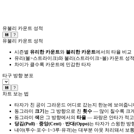
유불리 카운트 성적
💾
?
유불리 카운트 성적
시즌별
유리한 카운트
와
불리한 카운트
에서의 타율 비교
유리(볼>스트라이크)와 불리(스트라이크>볼) 카운트 성적
차이가 클수록 카운트에 민감한 타자
타구 방향 분포
💾
?
차트 보는 법
타자가 친 공이 그라운드 어디로 갔는지 한눈에 보여줍니
동그라미
크기
는 그 방향으로 친
횟수
— 많이 칠수록 크
동그라미
색
은 그 방향에서의
타율
— 파랑은 안타가 적고
당김(Pull)
·
중앙(Cent)
·
반대(Oppo)
는 타자가 스윙한 방
내야(투수·포수·1~3루·유격)는 대부분 아웃 처리돼서 보