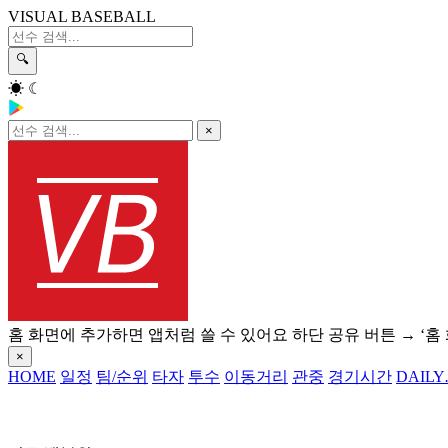
VISUAL BASEBALL
🔍
☀
☾
×
홈 화면에 추가하면 앱처럼 쓸 수 있어요
하단 공유 버튼 → ‘홈
×
HOME
일정
팀/순위
타자
투수
이동거리
관중
경기시간
DAILY