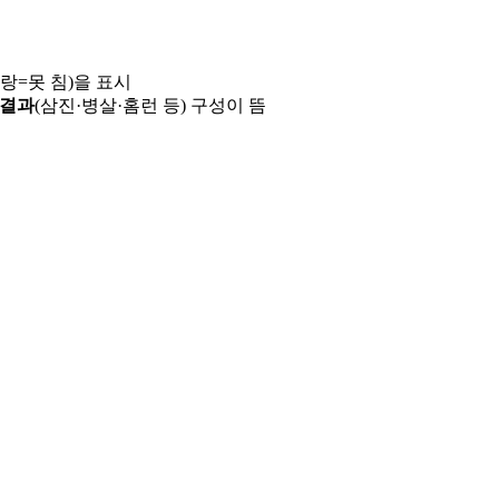
파랑=못 침)을 표시
 결과
(삼진·병살·홈런 등) 구성이 뜸
용